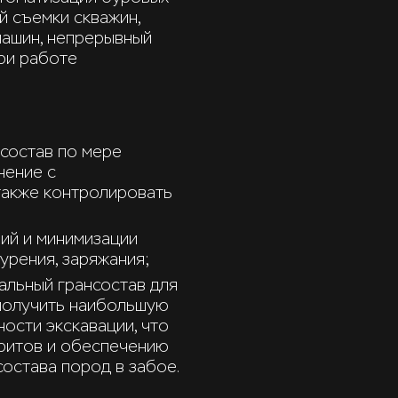
й съемки скважин,
машин, непрерывный
при работе
состав по мере
нение с
также контролировать
ий и минимизации
урения, заряжания;
альный грансостав для
получить наибольшую
ости экскавации, что
аритов и обеспечению
остава пород в забое.