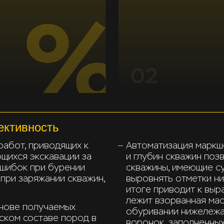
ективность
абот, приводящих к
Автоматизация маркш
щихся экскавации за
и глубин скважин по
ошибок при бурении
скважины, имеющие с
 при заряжании скважин,
выровнять отметки ни
итоге приводит к выр
лежит взорванная мас
нове получаемых
обуривании нижележа
ском составе пород в
воронок, заполненных