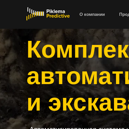
О компании
Про
Комплек
автомат
и экска