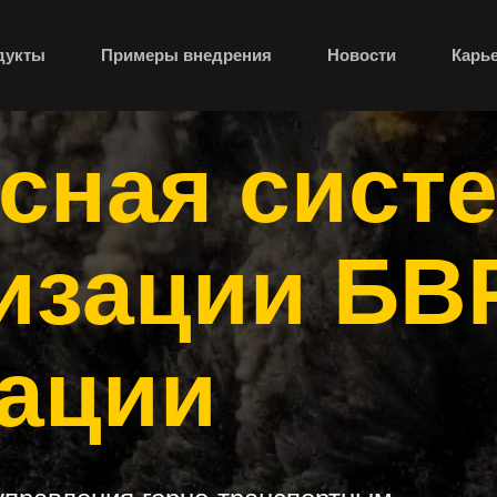
дукты
Примеры внедрения
Новости
Карь
сная сист
изации БВ
вации