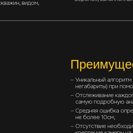
скважин, видом,
Преимуще
Уникальный алгоритм
негабариты) при пом
Отслеживание каждог
самую подробную ана
Средняя ошибка опре
не более 10см;
Отсутствие необход
крепление камеры на 