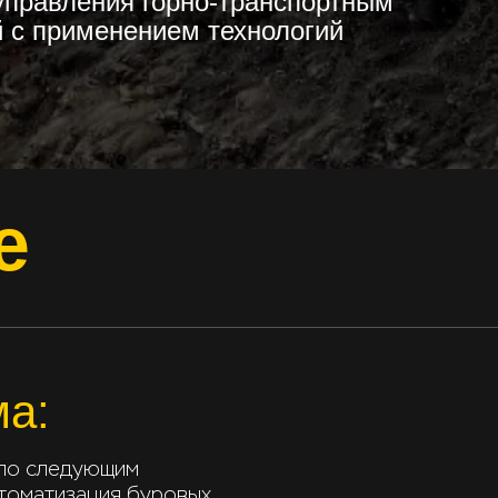
управления горно-транспортным
й с применением технологий
е
ма:
 по следующим
втоматизация буровых