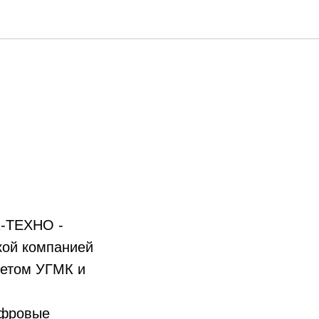
К-ТЕХНО -
кой компанией
тетом УГМК и
ифровые