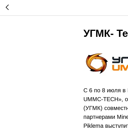
УГМК- Те
С 6 по 8 июля 
UMMC-ТЕСН», ор
(УГМК) совмест
партнерами Mine
Piklema выступи