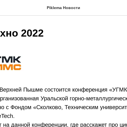
Piklema Новости
хно 2022
в Верхней Пышме состоится конференция «УГМ
ганизованная Уральской горно-металлургичес
но с Фондом «Сколково, Техническим универси
Tech.
т на данной конференции, где расскажет про ц